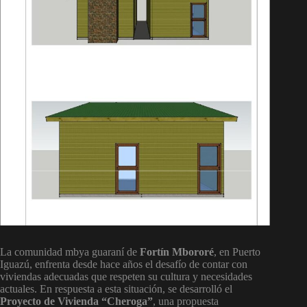
La comunidad mbya guaraní de
Fortín Mbororé
, en Puerto
Iguazú, enfrenta desde hace años el desafío de contar con
viviendas adecuadas que respeten su cultura y necesidades
actuales. En respuesta a esta situación, se desarrolló el
Proyecto de Vivienda “Cheroga”
, una propuesta